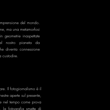
omprensione del mondo.
dine, ma una metamorfosi
n geometrie inaspettate
el nostro pianeta da
che diventa connessione
a custodire.
 Il fotogiornalismo è il
estre aperte sul presente,
are nel tempo come prova
, la fotografia smette di