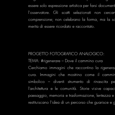
essere solo espressione artistica per farsi document
l'osservatore. Gli scatti selezionati non cer
comprensione; non celebrano la forma, ma la so
merita di essere ricordato e raccontato.
PROGETTO FOTOGRAFICO ANALOGICO:
TEMA: #rigenerare – Dove il cammino cura
Cerchiamo immagini che raccontino la rigener
cura. Immagini che mostrino come il cammino
simbolico – diventi strumento di rinascita per
l’architettura e le comunità. Storie visive capa
paesaggio, memoria e trasformazione, lentezza e r
restituiscano l’idea di un percorso che guarisce e 