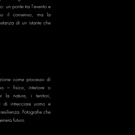
o: un ponte tra l'evento e
cano il consenso, ma la
stanza di un istante che
azione come processo di
 – fisico, interiore o
 la natura, i territori,
ci di intrecciare uomo e
esilienza. Fotografie che
genera futuro.