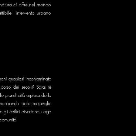
 natura ci offre nel mondo
tibile l'intervento urbano
i qualsiasi incontaminato
corso dei secoli? Sarai te
lle grandi città esplorando la
ortalando dalle meraviglie
 gli edifici diventano luogo
 comunità.