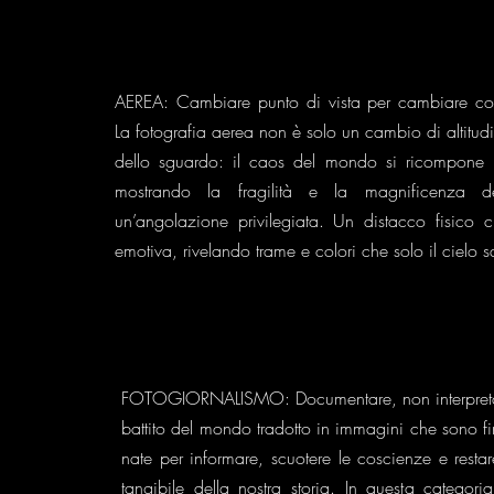
AEREA: Cambiare punto di vista per cambiare c
La fotografia aerea non è solo un cambio di altitu
dello sguardo: il caos del mondo si ricompone i
mostrando la fragilità e la magnificenza d
un’angolazione privilegiata. Un distacco fisico 
emotiva, rivelando trame e colori che solo il cielo s
FOTOGIORNALISMO: Documentare, non interpretare.
battito del mondo tradotto in immagini che sono fin
nate per informare, scuotere le coscienze e rest
tangibile della nostra storia. In questa categoria