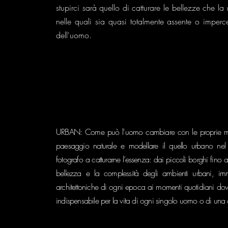
stupirci sarà quello di catturare le bellezze che la
nelle quali sia quasi totalmente assente o impercet
dell'uomo.
URBAN: Come può l'uomo cambiare con le proprie man
paesaggio naturale e modellare il quello urbano nel 
fotografo a catturarne l’essenza: dai piccoli borghi fino a
bellezza e la complessità degli ambienti urbani, imm
architettoniche di ogni epoca ai momenti quotidiani dove
indispensabile per la vita di ogni singolo uomo o di una