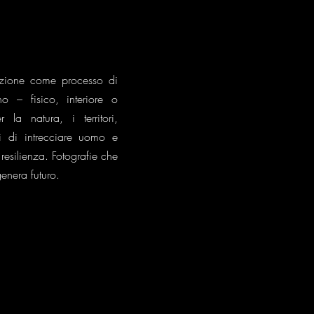
azione come processo di
 – fisico, interiore o
 la natura, i territori,
ci di intrecciare uomo e
esilienza. Fotografie che
genera futuro.