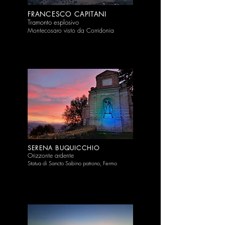
FRANCESCO CAPITANI
Tramonto esplo
sivo
Montecosaro visto da Corridonia
SER
ENA BUQUICCHIO
Or
iz
zonte ardente
Statua di Sancto Sabino patrono, Fermo