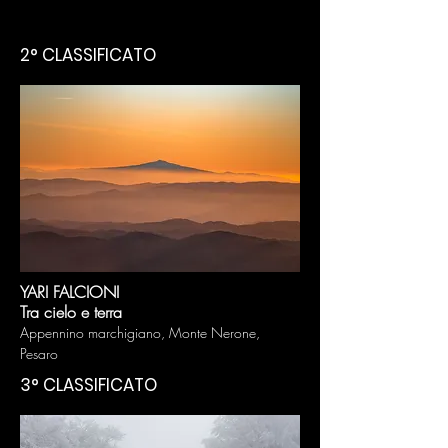
2° CLASSIFICATO
YARI FALCIONI
Tra cielo e terra
Appenn
ino marc
higiano, Monte Nero
ne
,
Pesaro
3° CLASSIFICATO