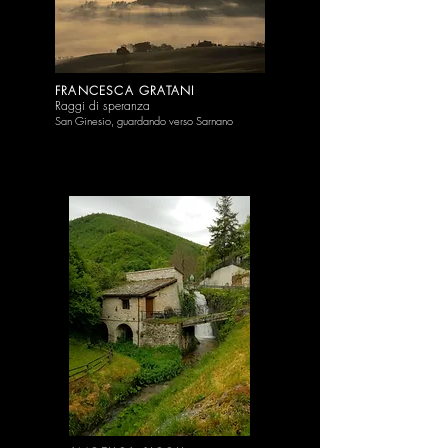
FRANCESCA G
RATANI
Raggi di sp
era
nza
San Ginesio, guardando verso Sarnano