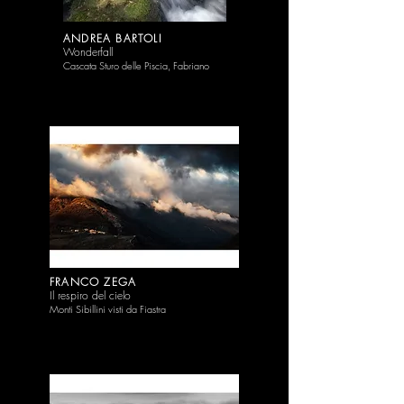
ANDREA BARTOLI
Wonderfall
Cascata Sturo delle Piscia, Fabriano
FRANCO ZE
G
A
Il respiro de
l c
iel
o
Monti Sibillini vis
ti da Fiastra