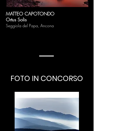
MATTE
O CAPOTONDO
Ortus Solis
Seggiola del Pap
a
, A
ncona
FOTO IN CONCORSO