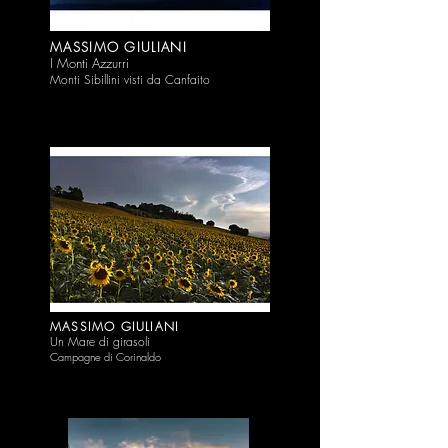
MASSIMO GIULIANI
I Monti Azzurri
Monti Sibillini visti da Canfaito
MASSIMO GIULIANI
Un Mare di g
ira
soli
Campagne di C
orinaldo