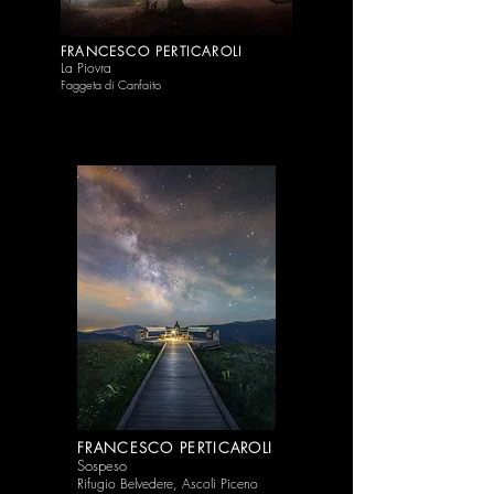
FRANCESCO PERTICAROLI
La Piovra
Faggeta di Canfaito
FRANCESCO PERTICAROLI
Sospeso
Rifugio Be
lvedere, Ascoli Piceno