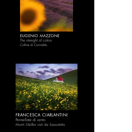
EUGENIO MAZZONE
The strenght of colors
Colline di Corina
ldo
FRANCESCA CIARLANTINI
Pennellate di vento
Monti Sibillini visti d
a Sassotetto