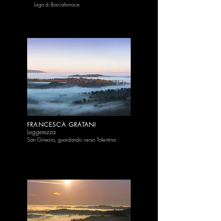
Lago di Bocc
afornace
FRANCESCA GRATANI
Leggerezza
San Ginesio, guardando verso Tolentino