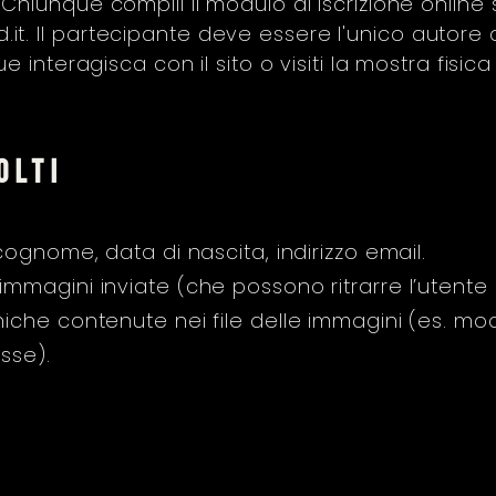
Chiunque compili il modulo di iscrizione online 
.it
. Il partecipante deve essere l'unico autore 
 interagisca con il sito o visiti la mostra fisica
olti
gnome, data di nascita, indirizzo email.
immagini inviate (che possono ritrarre l’utente o
niche contenute nei file delle immagini (es. mo
sse).