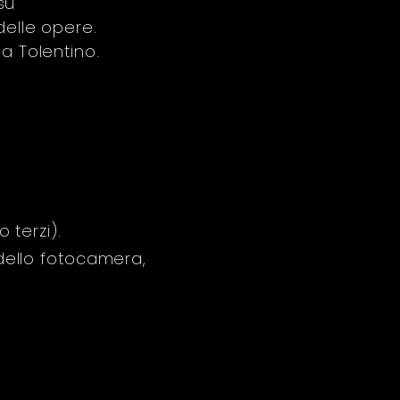
su
delle opere.
 a Tolentino.
 terzi).
dello fotocamera,