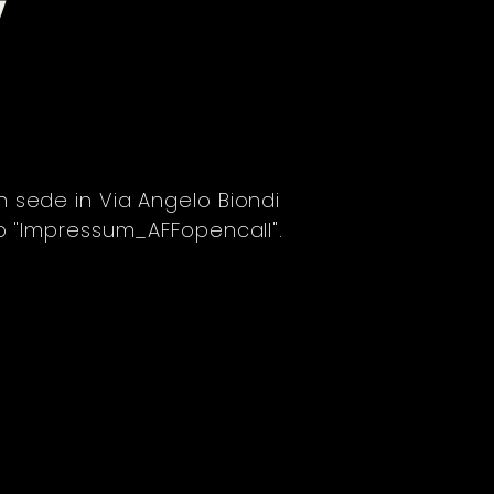
Y
n sede in Via Angelo Biondi
co "Impressum_AFFopencall".