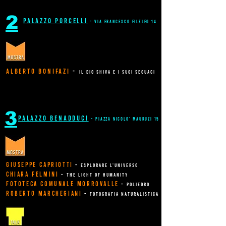
2
palazzo porcelli
-
via francesco filelfo 14
alberto bonifazi
-
il dio shiva e i suoi seguaci
3
palazzo benadduci
-
piazza nicolo' mauruzi 15
giuseppe capriotti
-
esplorare l'universo
chiara felmini
-
the light of humanity
fototeca comunale morrovalle
-
poliedro
roberto marchegiani
-
fotografia naturalistica