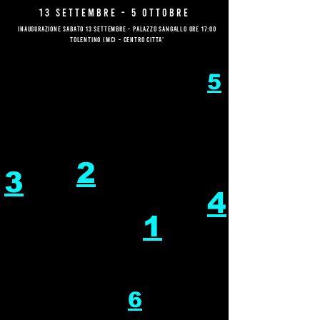
13 SETTEMBRE - 5 OTTOBRE
INAUGURAZIONE SABATO 13 SETTEMBRE - palazzo sangallo ore 17:00
tolentino (MC) - centro citta'
5
2
3
4
1
6