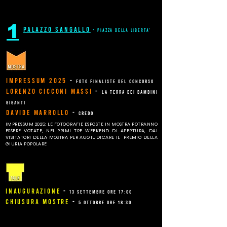
1
palazzo sangallo
-
piazza della liberta'
impressum 2025
-
foto finaliste del concorso
lorenzo cicconi massi
-
la terra dei bambini
giganti
davide marrollo
-
credo
IMPRESSUM 2025: LE FOTOGRAFIE ESPOSTE IN MOSTRA POTRANNO
ESSERE VOTATE, NEI PRIMI TRE WEEKEND DI APERTURA, DAI
VISITATORI DELLA MOSTRA PER AGGIUDICARE IL PREMIO DELLA
GIURIA POPOLARE
inaugurazione
-
13 settembre ore 17:00
chiusura mostre
-
5 ottobre ore 18:30