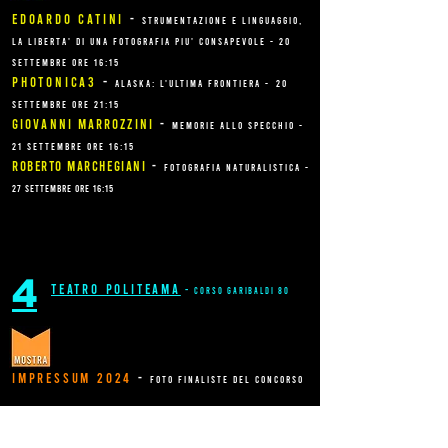
edoardo catini
-
strumentazione e linguaggio,
la liberta' di una fotografia piu' consapevole - 20
settembre ore 16:15
photonica3
-
alaska: l'ultima frontiera -
20
settembre ore 21:15
giovanni marrozzini
-
memorie allo specchio -
21 settembre ore 16:15
roberto marchegiani
-
fotografia naturalistica -
27 settembre ore 16:15
4
teatro politeama
-
corso garibaldi 80
impressum 2024
-
foto finaliste del concorso