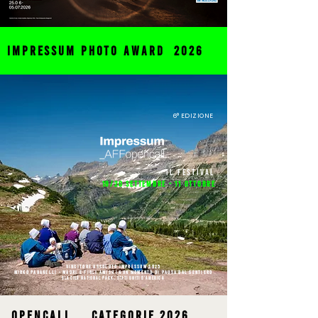
impressum photo award 2026
6° EDIZIONE
il festival
19/20 settembre - 11 ottobre
VINCITORE ASSOLUTO IMPRESSUM 2025
MIRKO PAGANELLI - MADRI E FIGLI AMISH IN UN MOMENTO DI PAUSA DAL SENTIER
O
GLACIER NATIONAL PARK, STATI UNITI D'AMERICA
opencall categorie 2026